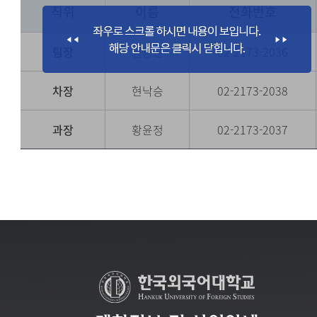
직위
이름
전화번호
팀장
임종훈
02-2173-2036
차장
현낙승
02-2173-2038
과장
황윤정
02-2173-2037