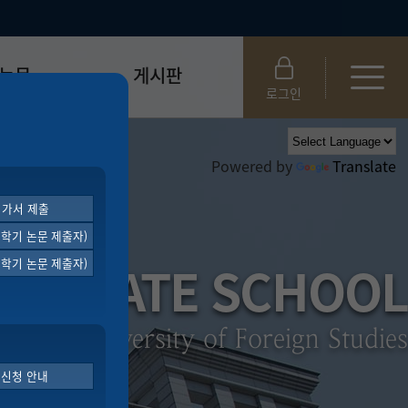
논문
게시판
로그인
제출 절차/자격
공지사항
Powered by
Translate
 및 템플릿
자료실
FAQ
 평가서 제출
_
취업·모집 관련 공지
번 학기 논문 제출자)
제안심사
특강·프로그램 관련 공지
RADUATE SCHOOL
번 학기 논문 제출자)
교육 이수 안내
대학원생권리장전
위원회 규정
대학원 총학생회
 지침서
외국인 유학생 비자(VISA)
ankuk University of Foreign Studies
문검색
학 신청 안내