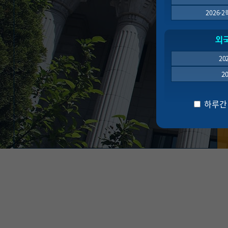
2026
외
20
2
하루간