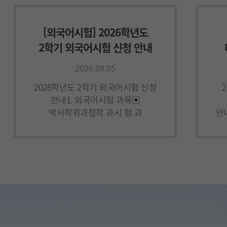
[외국어시험] 2026학년도
2학기 외국어시험 신청 안내
2026.08.05
2026학년도 2학기 외국어시험 신청
안내1. 외국어시험 과목▣
박사학위과정학 과시 험 과
안
목어문계열학과영어학과, 영문학과,
영어번역학과,
TESOL학과전공영어국어국문학과
(고전
[학점교류] 2026-2
한국학중앙연구원
건
학점교류 안내
2026.08.03
2026학년도 2학기
2