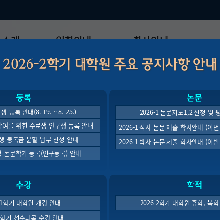
 소개
입학안내
학사안내
2026-2학기 대학원 주요 공지사항 안내
모집일정
학사일정표
학위논문
모집요강
강의시간표
논문작성법
등록
논문
원장
입시 공지사항
수업
양식함
생 등록 안내(8. 19. ~ 8. 25.)
2026-1 논문지도1,2 신청 및
락처
학부-대학원 연계과정
학적
논문지도
업참여를 위한 수료생 연구생 등록 안내
2026-1 석사 논문 제출 학사안내 (이
학위논문
석·박사 통합 학위과정
장학
재학생 등록금 분할 납부 신청 안내
THE G
2026-1 박사 논문 제출 학사안내 (이
연구윤리
박사후 연구과정
외국어시험
료생 논문학기 등록(연구등록) 안내
연구윤리
종합시험
연구윤리
제 규정
H
수강
학적
졸업생논
논문게재 연구비 지원
6-1학기 대학원 개강 안내
2026-2학기 대학원 휴학, 복
-1학기 선수과목 수강 안내