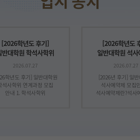
점교류 안내1. 서류제출기한
 2026.08.05(수) 15시까지2.
원자격 : 대학원 재학생으로
026학년도 2학기 등록예정자
(입학예정자
[2026학년도 후기]
[2026학년도 
일반대학원 학석사학위
일반대학원 석사
연계과정 모집 안내
모집 안내
2026.07.27
2026.07.27
2026학년도 후기] 일반대학원
[2026년 후기] 일
학석사학위 연계과정 모집
석사예약제 모집안내
안내 1. 학석사학위
석사예약제란?석사
연계과정학석사학위
본교 학부과정 중에
연계과정은 본교 재학생을
수업을 6~9학점 이
대상으로 학사 및
대학원 석사학위
석사학위과정 수업연한을
수업연한을 1개 학
각각 1학기씩