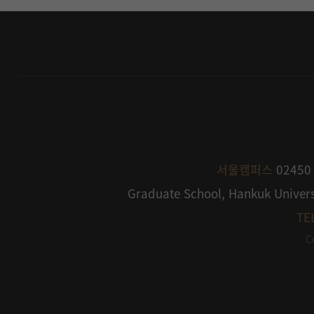
서울캠퍼스
0245
Graduate School, Hankuk Univers
TE
C