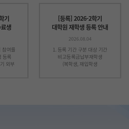
2학기
[등록] 2026-2학기
수료생
대학원 재학생 등록 안내
 안내
(8. 19. ~ 8. 25.)
2026.08.04
업 참여를
1. 등록 기간 구분 대상 기간
생 등록
비고등록금납부재학생
학기 외부
(복학생, 재입학생
적으로 한
포함)2026.08.19.(수) ~ 08.25.
에 대하여
(화)○수납 은행 1. 창구수납:
오니 대상
우리은행, 국민은행, 농협은행