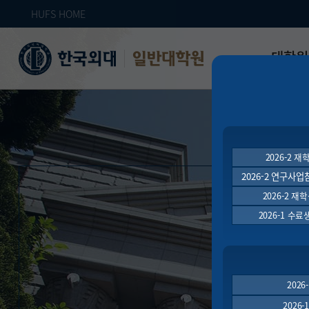
HUFS HOME
대학원
일반대학원
원장인사
연혁
역대 대학원 
01
2026-2 재학
주임교수 연
2026-2 연구사
학과 소개
2026-2 
업무안내
2026-1 수
오시는 길
자체 평가
202
2026