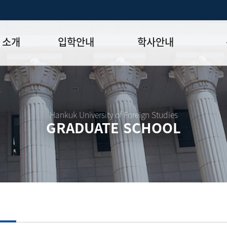
 소개
입학안내
학사안내
모집일정
학사일정표
학위논문
모집요강
강의시간표
논문작성법
원장
입시 공지사항
수업
양식함
Hankuk University of Foreign Studies
GRADUATE SCHOOL
락처
학부-대학원 연계과정
학적
논문지도
학위논문
석·박사 통합 학위과정
장학
연구윤리
박사후 연구과정
외국어시험
연구윤리
종합시험
연구윤리
제 규정
졸업생논
논문게재 연구비 지원