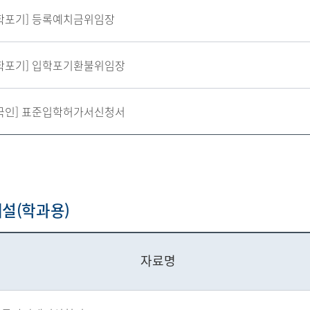
학포기] 등록예치금위임장
학포기] 입학포기환불위임장
국인] 표준입학허가서신청서
설(학과용)
자료명