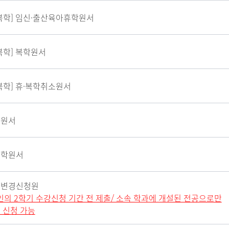
복학] 임신·출산육아휴학
원서
복학] 복학원서
복학] 휴·복학취소원서
퇴원서
입학원서
공변경신청원
인의 2학기 수강신청 기간 전 제출/ 소속 학과에 개설된 전공으로만
 신청 가능