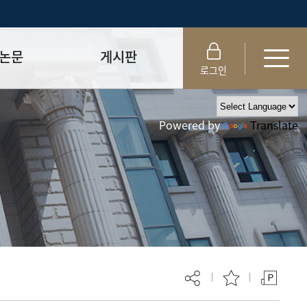
논문
게시판
로그인
제출 절차/자격
공지사항
Powered by
Translate
 및 템플릿
자료실
FAQ
_
취업·모집 관련 공지
제안심사
특강·프로그램 관련 공지
교육 이수 안내
대학원생권리장전
위원회 규정
대학원 총학생회
 지침서
외국인 유학생 비자(VISA)
문검색