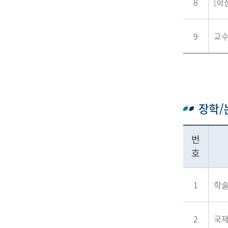
8
[학
9
교수
장학
번
호
1
학
2
국제