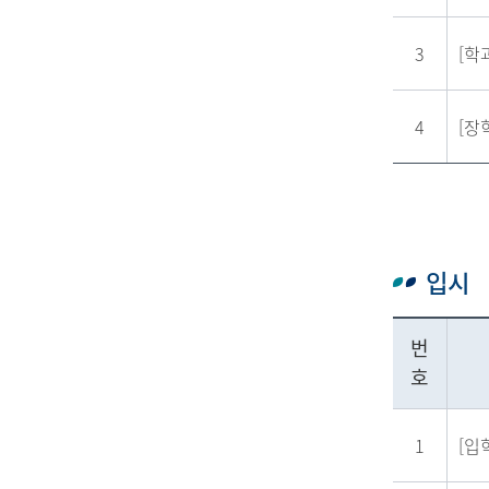
3
[학
4
[장
입시
번
호
1
[입