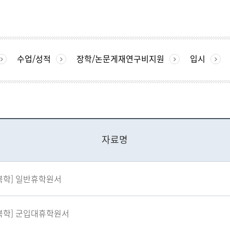
수업/성적
장학/논문게재연구비지원
입시
자료명
복학] 일반휴학원서
복학] 군입대휴학원서