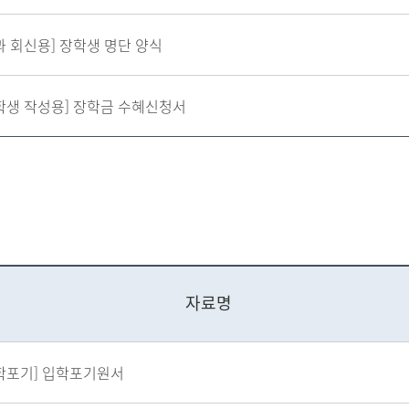
과 회신용] 장학생 명단 양식
학생 작성용] 장학금 수혜신청서
자료명
학포기] 입학포기원서