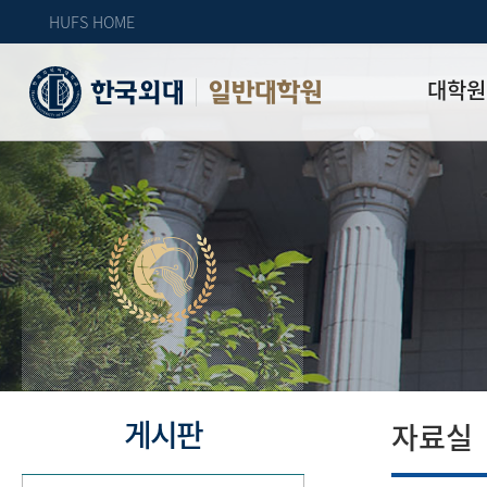
HUFS HOME
대학원
일반대학원
원장인사
연혁
역대 대학원 
주임교수 연
학과 소개
업무안내
오시는 길
자체 평가
게시판
자료실