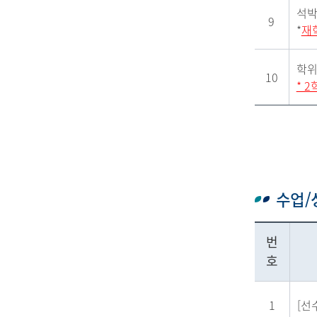
석박
9
*
재
학위
10
* 
수업/
번
호
1
[선