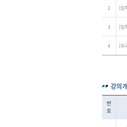
2
[입
3
[입
4
[외
강의개
번
호