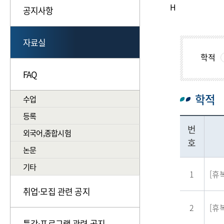
H
공지사항
자료실
학적
FAQ
학적
수업
등록
번
외국어,종합시험
호
논문
기타
1
[휴
취업·모집 관련 공지
2
[휴
특강·프로그램 관련 공지