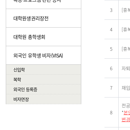
3
[휴
대학원생권리장전
4
[휴
대학원 총학생회
5
[휴
외국인 유학생 비자(VISA)
6
자
신입학
복학
7
재
외국인 등록증
비자연장
전
8
*
본
변경