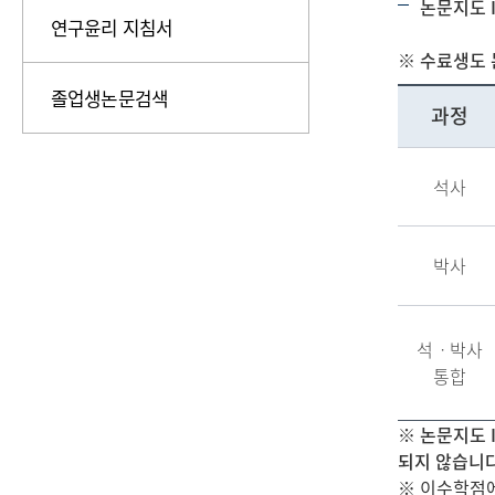
논문지도 I
연구윤리 지침서
※ 수료생도 논
졸업생논문검색
과정
석사
박사
석ㆍ박사
통합
※ 논문지도 I
되지 않습니
※ 이수학점에는