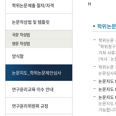
H
학위논문제출 절차/자격
논문작성법 및 템플릿
학위논문 
국문 작성법
학위논문 
영문 작성법
"학위청구
거쳐 서류
양식함
(석사 : 논
학위논문 
논문지도_학위논문제안심사
논문심사위
논문지도 I
연구윤리교육 이수 안내
논문지도 I
논문지도 I,
논문지도 
연구윤리위원회 규정
가능합니다