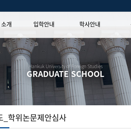
 소개
입학안내
학사안내
모집일정
학사일정표
학위논문
모집요강
강의시간표
논문작성법
원장
입시 공지사항
수업
양식함
Hankuk University of Foreign Studies
GRADUATE SCHOOL
락처
학부-대학원 연계과정
학적
논문지도
학위논문
석·박사 통합 학위과정
장학
연구윤리
박사후 연구과정
외국어시험
연구윤리
종합시험
연구윤리
제 규정
졸업생논
논문게재 연구비 지원
도_학위논문제안심사