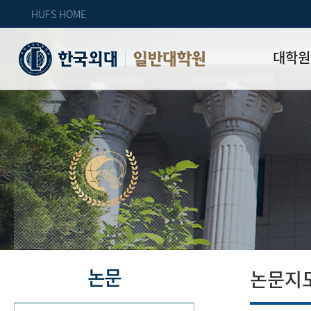
HUFS HOME
대학원
일반대학원
원장인사
연혁
역대 대학원 
주임교수 연
학과 소개
업무안내
오시는 길
자체 평가
논문
논문지