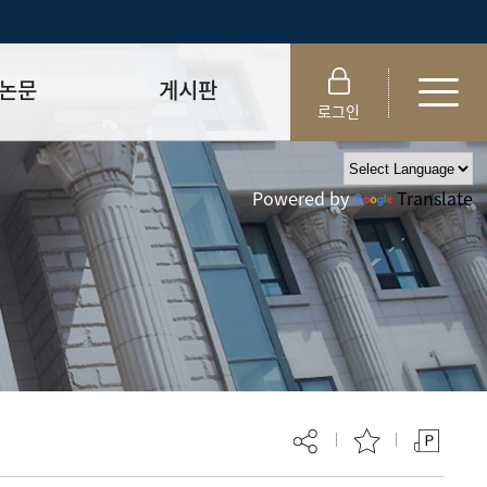
논문
게시판
로그인
제출 절차/자격
공지사항
Powered by
Translate
 및 템플릿
자료실
FAQ
_
취업·모집 관련 공지
제안심사
특강·프로그램 관련 공지
교육 이수 안내
대학원생권리장전
위원회 규정
대학원 총학생회
 지침서
외국인 유학생 비자(VISA)
문검색