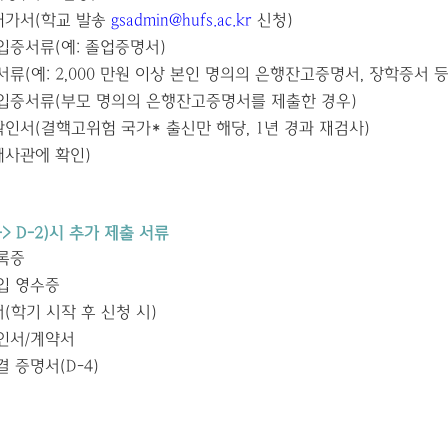
허가서
(
학교 발송
gsadmin@hufs.ac.kr
신청
)
입증서류
(
예
:
졸업증명서
)
서류
(
예
: 2,000 만원
이상 본인 명의의 은행잔고증명서
,
장학증서 
입증서류
(
부모 명의의 은행잔고증명서를 제출한 경우
)
확인서
(
결핵고위험 국가
*
출신만 해당
, 1
년 경과 재검사
)
대사관에 확인
)
-> D-2)
시 추가 제출 서류
록증
입 영수증
서
(
학기 시작 후 신청 시
)
인서
/
계약서
결 증명서
(D-4)