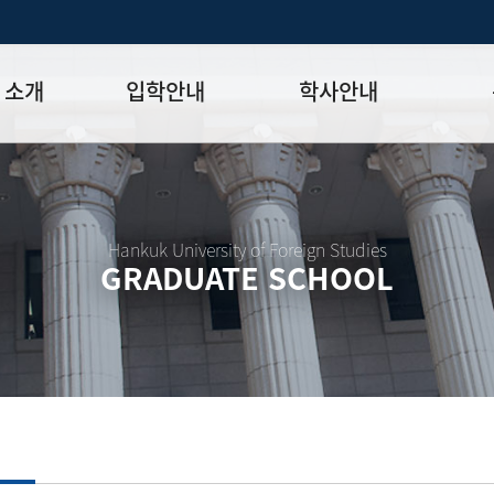
 소개
입학안내
학사안내
모집일정
학사일정표
학위논문
모집요강
강의시간표
논문작성법
원장
입시 공지사항
수업
양식함
Hankuk University of Foreign Studies
GRADUATE SCHOOL
락처
학부-대학원 연계과정
학적
논문지도
학위논문
석·박사 통합 학위과정
장학
연구윤리
박사후 연구과정
외국어시험
연구윤리
종합시험
연구윤리
제 규정
졸업생논
논문게재 연구비 지원