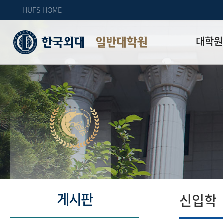
HUFS HOME
대학원
일반대학원
원장인사
연혁
역대 대학원 
주임교수 연
학과 소개
업무안내
오시는 길
자체 평가
게시판
신입학