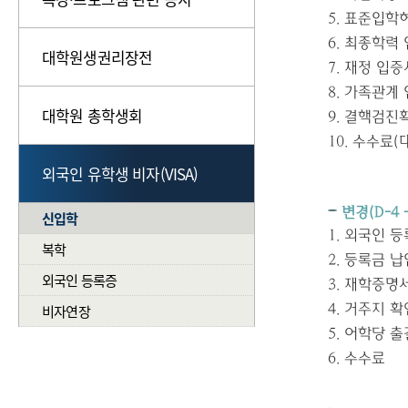
5.
표준입학
6.
최종학력 
대학원생권리장전
7.
재정 입증
8.
가족관계 
대학원 총학생회
9.
결핵검진
10.
수수료
(
외국인 유학생 비자(VISA)
변경
(D-4 
신입학
1.
외국인 등
복학
2.
등록금 납
외국인 등록증
3.
재학증명
비자연장
4.
거주지 확
5.
어학당 출
6.
수수료
.