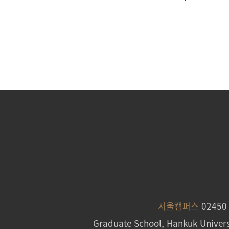
서울캠퍼스
0245
Graduate School, Hankuk Univers